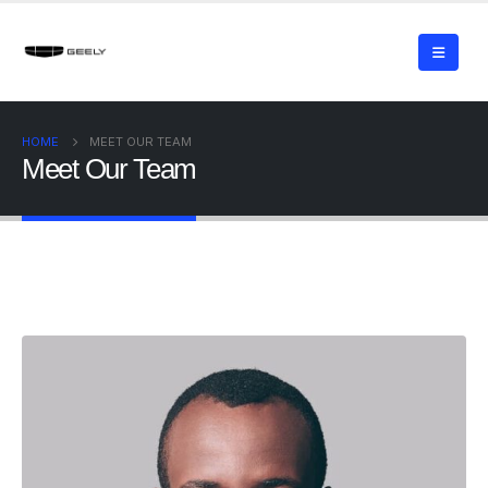
HOME
MEET OUR TEAM
Meet Our Team