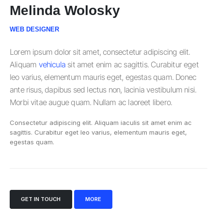
Melinda Wolosky
WEB DESIGNER
Lorem ipsum dolor sit amet, consectetur adipiscing elit.
Aliquam
vehicula
sit amet enim ac sagittis. Curabitur eget
leo varius, elementum mauris eget, egestas quam. Donec
ante risus, dapibus sed lectus non, lacinia vestibulum nisi.
Morbi vitae augue quam. Nullam ac laoreet libero.
Consectetur adipiscing elit. Aliquam iaculis sit amet enim ac
sagittis. Curabitur eget leo varius, elementum mauris eget,
egestas quam.
GET IN TOUCH
MORE